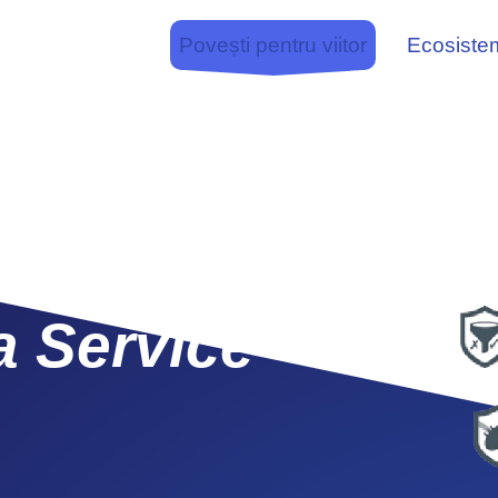
Povești pentru viitor
Ecosiste
a Service